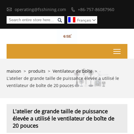

operating@fsshining.com
+86-757-86087960


Français

Toggl
maison
>
produits
>
Ventilateur de boîte
>
L'atelier de grande taille de puissance élevée a utilisé le
ventilateur de boîte de 20 pouces
L'atelier de grande taille de puissance
élevée a utilisé le ventilateur de boîte de
20 pouces