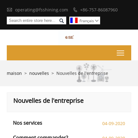

operating@fsshining.com
+86-757-86087960


Français

Toggl
maison
>
nouvelles
>
Nouvelles de l'entreprise
Nouvelles de l'entreprise
Nos services
04-09-2020
Comment commander?