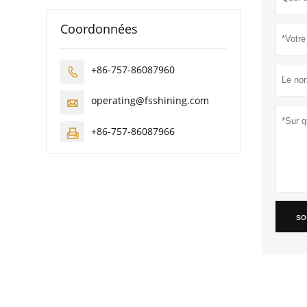
Coordonnées
+86-757-86087960

operating@fsshining.com

+86-757-86087966

so