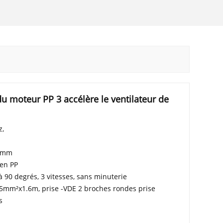
u moteur PP 3 accélère le ventilateur de
z,
16mm
 en PP
 à 90 degrés, 3 vitesses, sans minuterie
 .5mm²x1.6m, prise -VDE 2 broches rondes prise
s