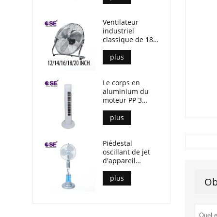
lumière
Ventilateur
industriel
classique de 18
pouces à 3 lames
en aluminium
plus
Le corps en
aluminium du
moteur PP 3
accélère le
ventilateur de
plus
tour sans
minuterie
Piédestal
oscillant de jet
d'appareil
ménager
ventilateur
plus
Ob
debout de brume
de 16 pouces