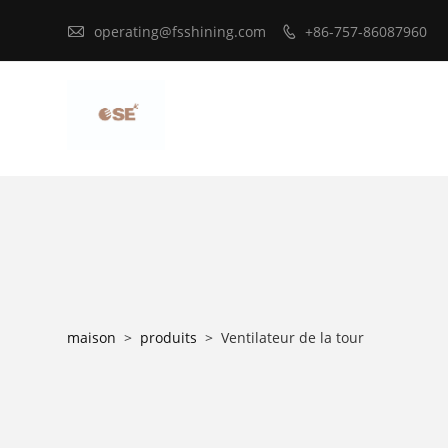

operating@fsshining.com
+86-757-86087960

maison
>
produits
>
Ventilateur de la tour