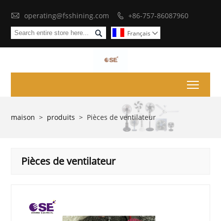

operating@fsshining.com
+86-757-86087960


Français

Toggl
maison
>
produits
>
Pièces de ventilateur
Pièces de ventilateur