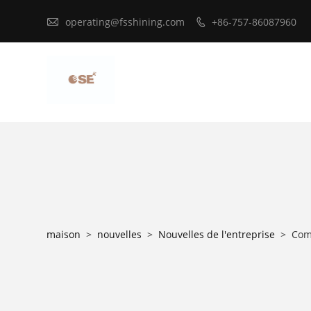

operating@fsshining.com
+86-757-86087960

maison
>
nouvelles
>
Nouvelles de l'entreprise
>
Com