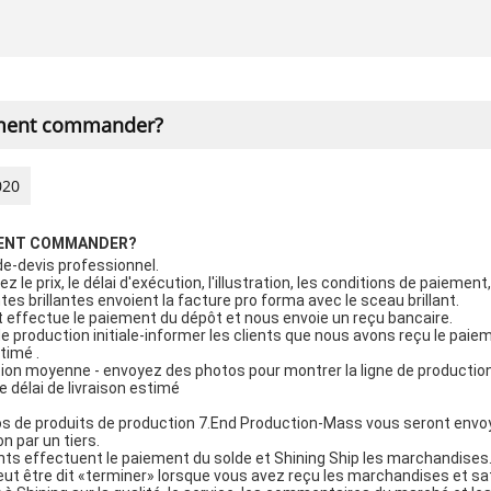
ent commander?
020
MENT COMMANDER?
-devis professionnel. 
z le prix, le délai d'exécution, l'illustration, les conditions de paiement,
tes brillantes envoient la facture pro forma avec le sceau brillant. 
nt effectue le paiement du dépôt et nous envoie un reçu bancaire. 
de production initiale-informer les clients que nous avons reçu le paie
imé . 
ion moyenne - envoyez des photos pour montrer la ligne de production 
 délai de livraison estimé 
s de produits de production 7.End Production-Mass vous seront envo
on par un tiers. 
ents effectuent le paiement du solde et Shining Ship les marchandises
eut être dit «terminer» lorsque vous avez reçu les marchandises et sa