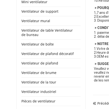
10.Retour
Mini ventilateur
 > POUR
Ventilateur de support
1,7 ans d'
2.Excellen
Ventilateur mural
3. Dispon
 > COND
Ventilateur de table Ventilateur
1. paiement
de bureau
2. délai d
Ventilateur de boîte
 > NOTRE
1.Votre d
2.Heure de
Ventilateur de plafond décoratif
3.OEM est 
Ventilateur de plafond
 > SUGG
Veuillez v
Ventilateur de brume
veuillez n
revenir e
de les re
Ventilateur de la tour
Ventilateur industriel
Pièces de ventilateur
Précéd
