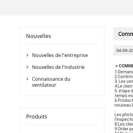
Comm
Nouvelles
04-09-2
Nouvelles de l'entreprise

 > COM
Nouvelles de l'industrie

1.Demande
2.Confirme
Connaissance du

3. Les ven
ventilateur
4.Le clie
5. étape 
temps est
6.Product
nouveau le
. 
Les photo
Produits
l'inspecti
8.Les cli
9.Order p