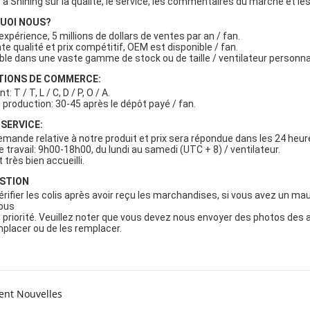
 à Shining sur la qualité, le service, les commentaires du marché et le
QUOI NOUS?
expérience, 5 millions de dollars de ventes par an / fan. 
te qualité et prix compétitif, OEM est disponible / fan. 
ible dans une vaste gamme de stock ou de taille / ventilateur personna
ITIONS DE COMMERCE:
: T / T, L / C, D / P, O / A. 
e production: 30-45 après le dépôt payé / fan.
 SERVICE:
emande relative à notre produit et prix sera répondue dans les 24 heure
 travail: 9h00-18h00, du lundi au samedi (UTC + 8) / ventilateur. 
très bien accueilli.
ESTION
érifier les colis après avoir reçu les marchandises, si vous avez un mau
ous 
n priorité. Veuillez noter que vous devez nous envoyer des photos des 
mplacer ou de les remplacer.
ent Nouvelles