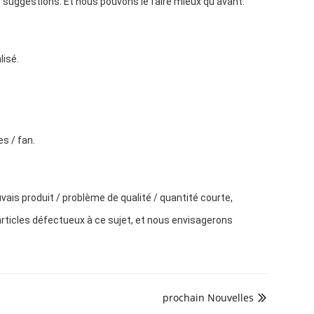
s suggestions. Et nous pouvons le faire mieux qu'avant.
lisé.
s / fan. 
vais produit / problème de qualité / quantité courte, 
articles défectueux à ce sujet, et nous envisagerons 
prochain Nouvelles
