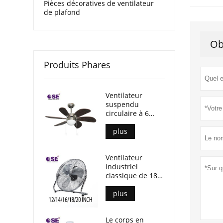
Pièces décoratives de ventilateur
de plafond
Ob
Produits Phares
Ventilateur
suspendu
circulaire à 6
lames de 30
pouces avec
plus
lumière
Ventilateur
industriel
classique de 18
pouces à 3 lames
en aluminium
plus
Le corps en