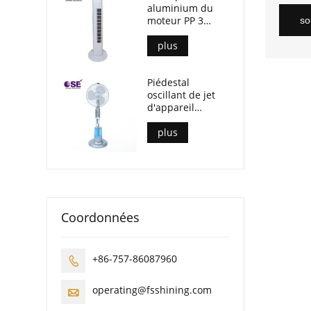
aluminium du
moteur PP 3
so
accélère le
ventilateur de
plus
tour sans
minuterie
Piédestal
oscillant de jet
d'appareil
ménager
ventilateur
plus
debout de brume
de 16 pouces
Coordonnées
+86-757-86087960

operating@fsshining.com
