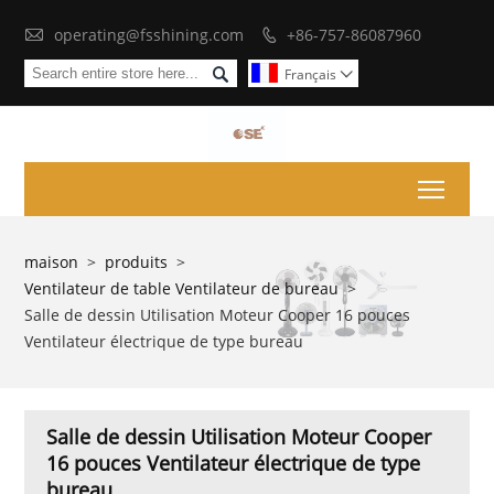

operating@fsshining.com
+86-757-86087960


Français

Toggl
maison
>
produits
>
Ventilateur de table Ventilateur de bureau
>
Salle de dessin Utilisation Moteur Cooper 16 pouces
Ventilateur électrique de type bureau
Salle de dessin Utilisation Moteur Cooper
16 pouces Ventilateur électrique de type
bureau