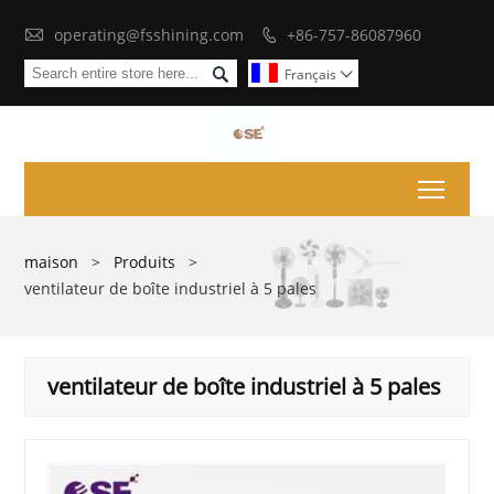

operating@fsshining.com
+86-757-86087960


Français

Toggl
maison
>
Produits
>
ventilateur de boîte industriel à 5 ​​pales
ventilateur de boîte industriel à 5 ​​pales